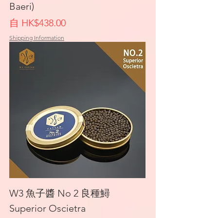
Baeri)
促銷價格
自
HK$438.00
Shipping Information
W3 魚子醬 No 2 良種鱘
Superior Oscietra