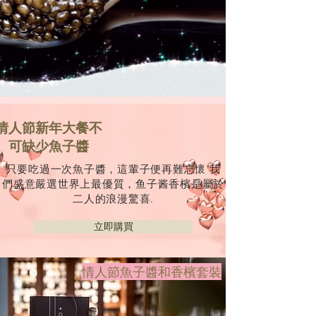
情人節新年大餐不
可缺少魚子醬
只要吃過一次魚子醬，這輩子便再難忘懷 我
們盛意嚴選世界上最優質，鱼子酱香檳是屬於
二人的浪漫驚喜.
立即購買
情人節魚子醬和香檳套裝