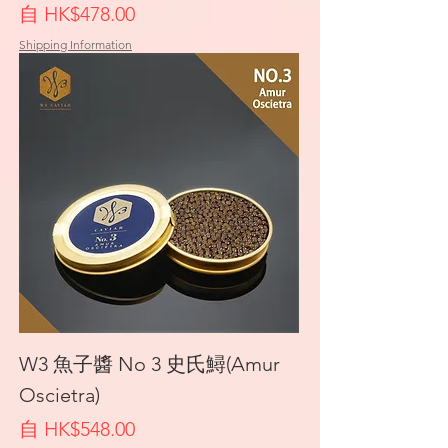
促銷價格
自
HK$478.00
Shipping Information
W3 魚子醬 No 3 史氏鱘(Amur
Oscietra)
促銷價格
自
HK$548.00