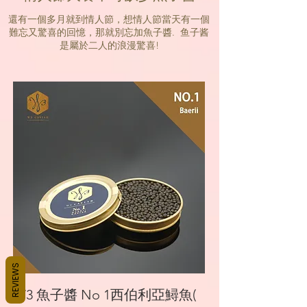
還有一個多月就到情人節，想情人節當天有一個
難忘又驚喜的回憶，那就別忘加魚子醬. 鱼子酱
是屬於二人的浪漫驚喜!
REVIEWS
W3 魚子醬 No 1西伯利亞鱘魚(