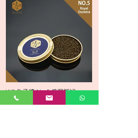
W3 魚子醬 No 5 俄羅斯鱘
(Royal Oscietra)
促銷價格
自
HK$598.00
Shipping Information