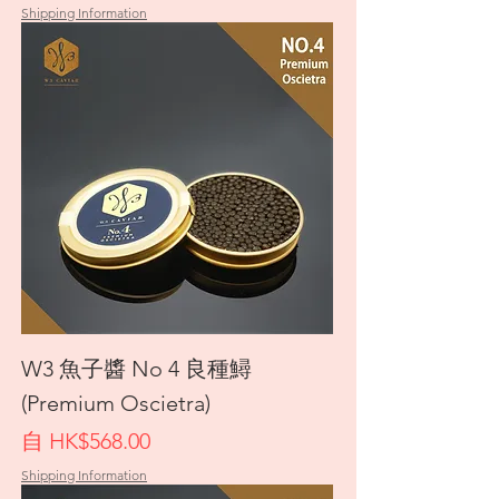
Shipping Information
W3 魚子醬 No 4 良種鱘
(Premium Oscietra)
促銷價格
自
HK$568.00
Shipping Information