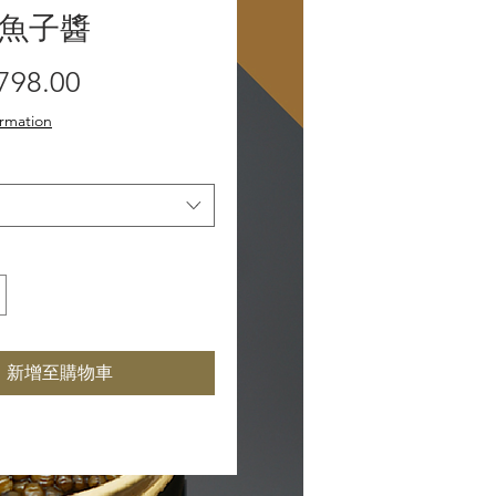
魚子醬
促
798.00
銷
ormation
價
格
新增至購物車