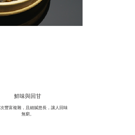
鮮味與回甘
層次豐富複雜，且細膩悠長，讓人回味
無窮。