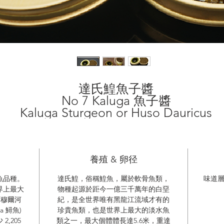
達氏鰉魚子醬
No 7 Kaluga 魚子醬
Kaluga Sturgeon or Huso Dauricus
達氏鰉俗稱鰉魚
養殖 & 卵径
魚品種。
達氏鰉，俗稱鰉魚，屬於軟骨魚類，
味道
世界上最大
物種起源於距今一億三千萬年的白堊
阿穆爾河
紀，是全世界唯有黑龍江流域才有的
 鱘魚)
珍貴魚類，也是世界上最大的淡水魚
,205
類之一，最大個體體長達5.6米，重達