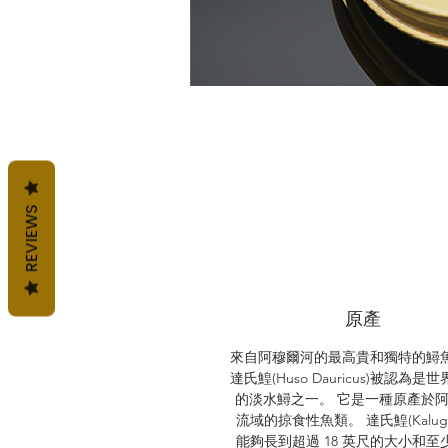
REVIEWS
原產
來自阿穆爾河的最高貴和獨特的鱘
達氏鰉(Huso Dauricus)被認為是
的淡水鱘之一。 它是一種原產於
流域的掠食性魚類。 達氏鰉(Kaluga
能夠長到超過 18 英尺的大小和至少 2