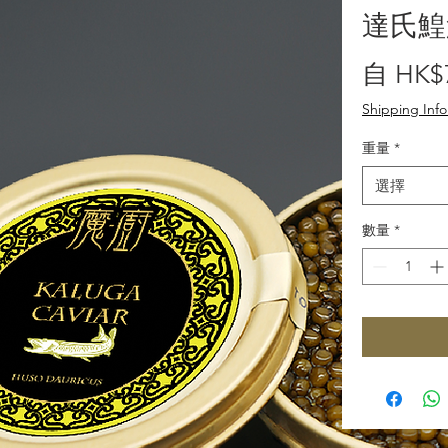
達氏鰉
自
HK$
Shipping Inf
重量
*
選擇
數量
*