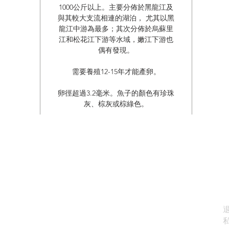
1000公斤以上。主要分佈於黑龍江及
與其較大支流相連的湖泊， 尤其以黑
龍江中游為最多；其次分佈於烏蘇里
江和松花江下游等水域，嫩江下游也
偶有發現。
需要養殖12-15年才能產卵。
卵徑超過3.2毫米。魚子的顏色有珍珠
灰、棕灰或棕綠色。
關於
聯絡我們
info@oystercaviar.com
whatspp: 6718 8278
魚子醬
資訊